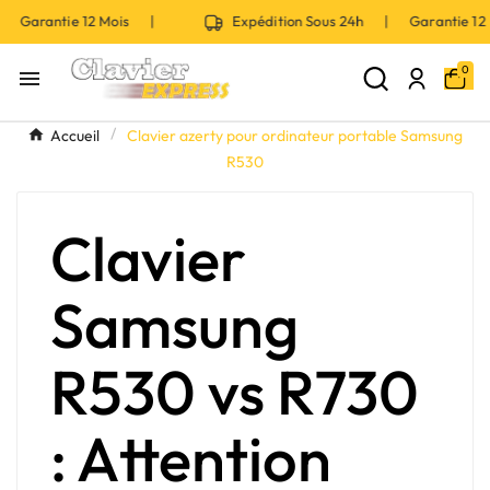
| Garantie 12 Mois |
Expédition Sous 24h | Garantie 1
0

Accueil
Clavier azerty pour ordinateur portable Samsung
R530
Clavier
Samsung
R530 vs R730
: Attention