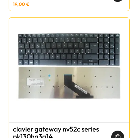
19,00 €
clavier gateway nv52c series
pk130hq3a14