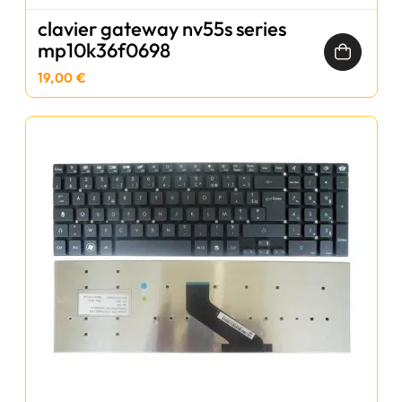
clavier gateway nv55s series
mp10k36f0698
19,00 €