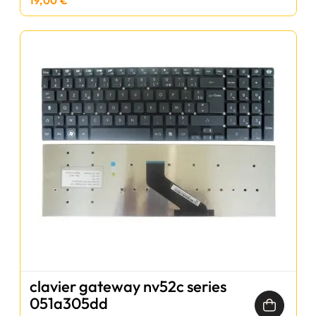
19,00 €
clavier gateway nv52c series
051a305dd