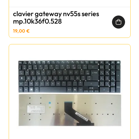
clavier gateway nv55s series
mp.10k36f0.528
19,00 €