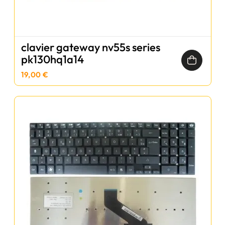
clavier gateway nv55s series
pk130hq1a14
19,00 €