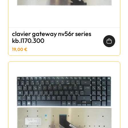
clavier gateway nv56r series
kb.l170.300
19,00 €