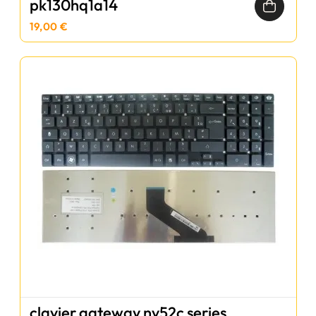
pk130hq1a14
19,00 €
clavier gateway nv52c series