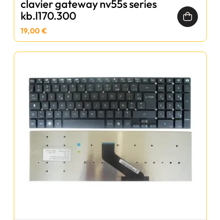
clavier gateway nv55s series
kb.l170.300
19,00 €