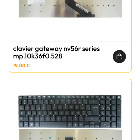
clavier gateway nv56r series
mp.10k36f0.528
19,00 €