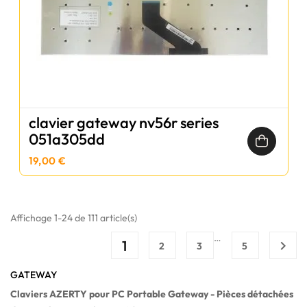
clavier gateway nv56r series
051a305dd
19,00 €
Affichage 1-24 de 111 article(s)
…
1

2
3
5
GATEWAY
Claviers AZERTY pour PC Portable Gateway - Pièces détachées