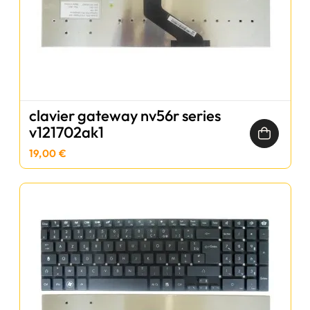
clavier gateway nv56r series
v121702ak1
19,00 €