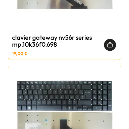
clavier gateway nv56r series
mp.10k36f0.698
19,00 €