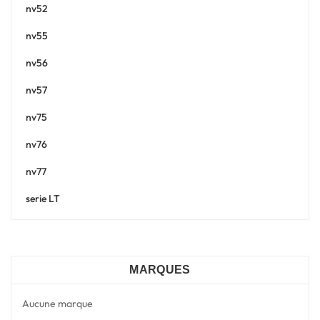
nv52
nv55
nv56
nv57
nv75
nv76
nv77
serie LT
MARQUES
Aucune marque