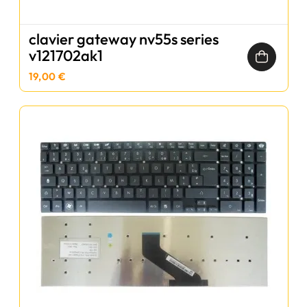
clavier gateway nv55s series
v121702ak1
19,00 €