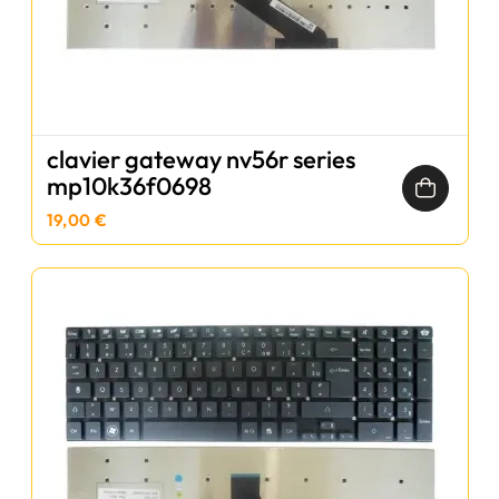
clavier gateway nv56r series
mp10k36f0698
19,00 €