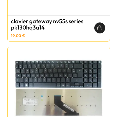
clavier gateway nv55s series
pk130hq3a14
19,00 €