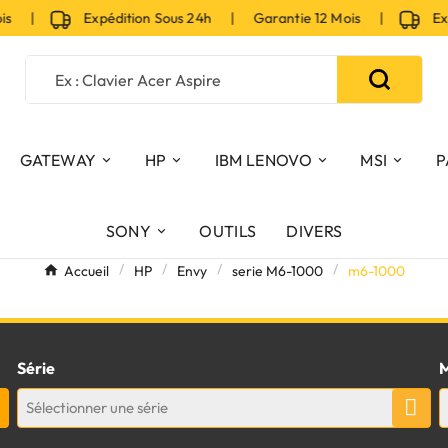
ois |
Expédition Sous 24h | Garantie 12 Mois |
Expé
GATEWAY
HP
IBM LENOVO
MSI
P
SONY
OUTILS
DIVERS
Accueil
HP
Envy
serie M6-1000
m6-1000
Série
M
Sélectionner une série