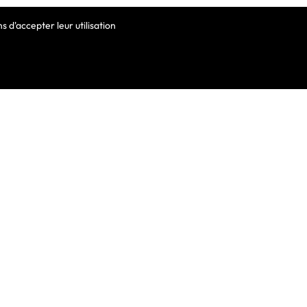
 d'accepter leur utilisation
VOTRE COMPTE
Informations Personnelles
Commandes
Avoirs
ortable
Adresses
Bons De Réduction
Mes Alertes
he De Clavier
De Clavier Pour