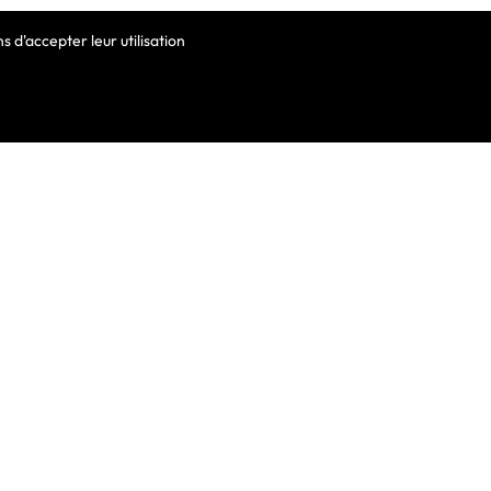
 d'accepter leur utilisation
VOTRE COMPTE
Informations Personnelles
Commandes
Avoirs
ortable
Adresses
Bons De Réduction
Mes Alertes
he De Clavier
De Clavier Pour