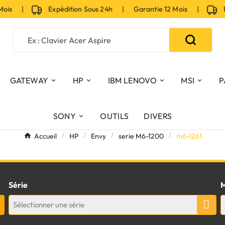
Mois |
Expédition Sous 24h | Garantie 12 Mois |
Exp
GATEWAY
HP
IBM LENOVO
MSI
P
SONY
OUTILS
DIVERS
Accueil
HP
Envy
serie M6-1200
m6-1261
Série
M
Sélectionner une série