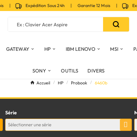
ois |
Expédition Sous 24h | Garantie 12 Mois |
Expé
GATEWAY
HP
IBM LENOVO
MSI
P
SONY
OUTILS
DIVERS
Accueil
HP
Probook
6460b
Série
M
Sélectionner une série