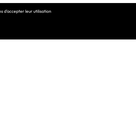
 d'accepter leur utilisation
VOTRE COMPTE
Informations Personnelles
Commandes
Avoirs
ortable
Adresses
Bons De Réduction
Mes Alertes
he De Clavier
De Clavier Pour