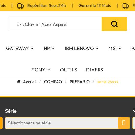
ois |
Expédition Sous 24h | Garantie 12 Mois |
Exp
GATEWAY
HP
IBM LENOVO
MSI
P
SONY
OUTILS
DIVERS
Accueil
COMPAQ
PRESARIO
serie v6xxx
Série
M
Sélectionner une série