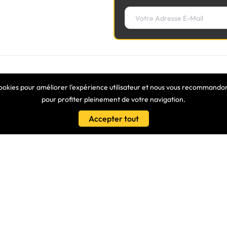
LIENS
cookies pour améliorer l'expérience utilisateur et nous vous recommandons
pour profiter pleinement de votre navigation.
Conditions Générales De Vente
Accepter tout
es
Nos Partenaires
s - Nous Connaitre
Protection Des Données
isé
Clavier Azerty Pour Ordinateur P
Samsung R530
ionnels
Claviers Azerty Equivalents
es À Vos Questions
Tuto Vidéo – Remonter Une Touc
its, Découvrez Nos Dernières
LE BLOG