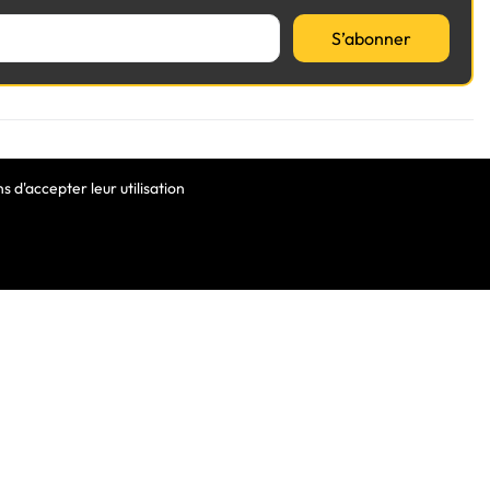
S’abonner
VOTRE COMPTE
 d'accepter leur utilisation
Informations Personnelles
Commandes
Avoirs
ortable
Adresses
Bons De Réduction
Mes Alertes
he De Clavier