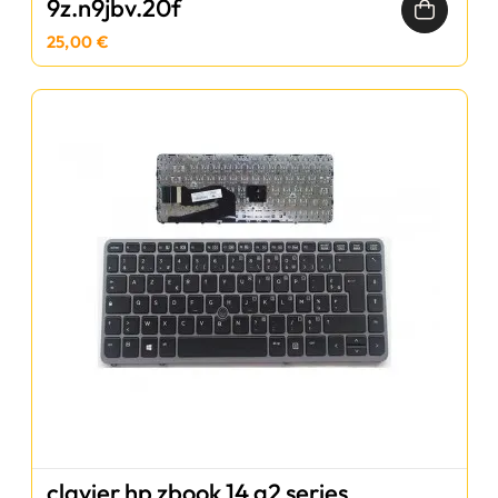
9z.n9jbv.20f
25,00 €
clavier hp zbook 14 g2 series