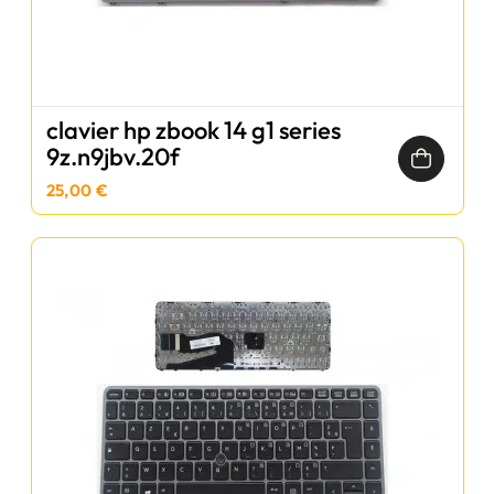
clavier hp zbook 14 g1 series
9z.n9jbv.20f
25,00 €