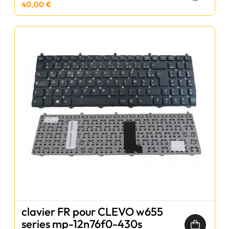
40,00 €
clavier FR pour CLEVO w655
series mp-12n76f0-430s