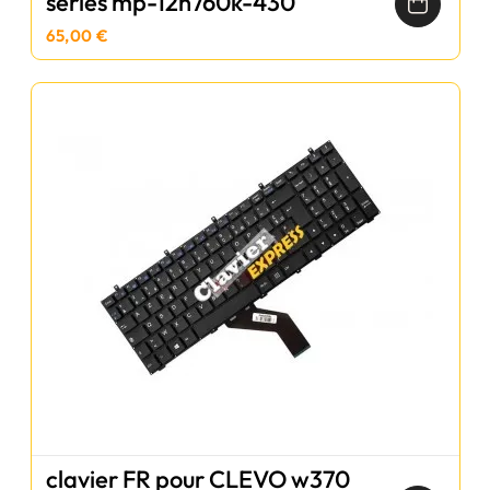
series mp-12n760k-430
65,00 €
clavier FR pour CLEVO w370