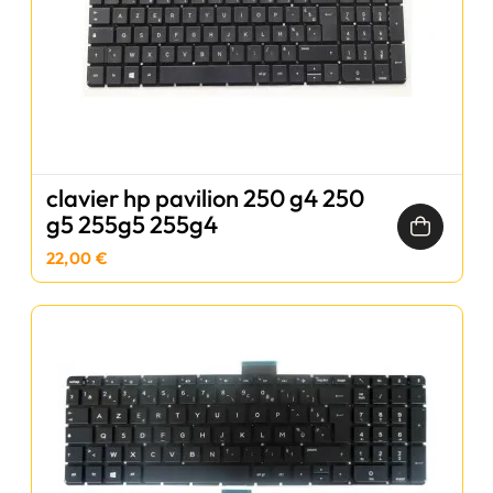
clavier hp pavilion 250 g4 250
g5 255g5 255g4
22,00 €