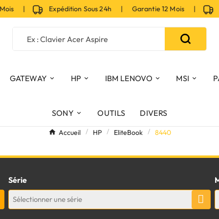
 Mois |
Expédition Sous 24h | Garantie 12 Mois |
Ex
GATEWAY
HP
IBM LENOVO
MSI
P
SONY
OUTILS
DIVERS
Accueil
HP
EliteBook
8440
Série
M
Sélectionner une série