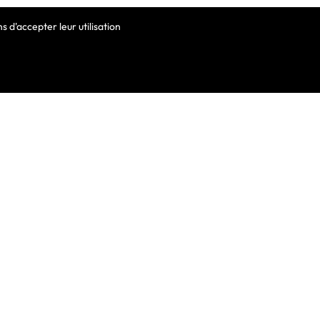
 d'accepter leur utilisation
VOTRE COMPTE
Informations Personnelles
Commandes
Avoirs
ortable
Adresses
Bons De Réduction
Mes Alertes
he De Clavier
De Clavier Pour