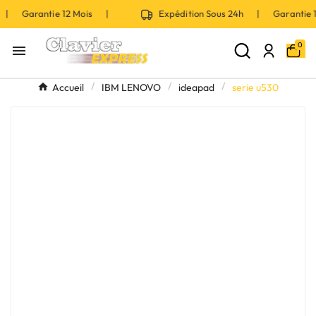
h | Garantie 12 Mois |
Expédition Sous 24h | Garantie
0

Accueil
IBM LENOVO
ideapad
serie u530
Marque
Sélectionner une marque
Série
Sélectionner une série
Modèle
Sélectionner un modèle