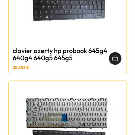
clavier azerty hp probook 645g4
640g4 640g5 645g5
28,00 €