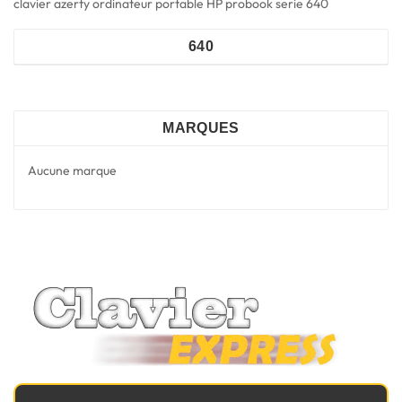
clavier azerty ordinateur portable HP probook serie 640
640
MARQUES
Aucune marque