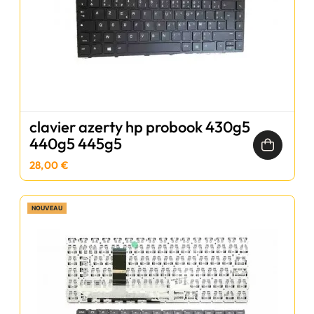
clavier azerty hp probook 430g5
440g5 445g5
28,00 €
NOUVEAU