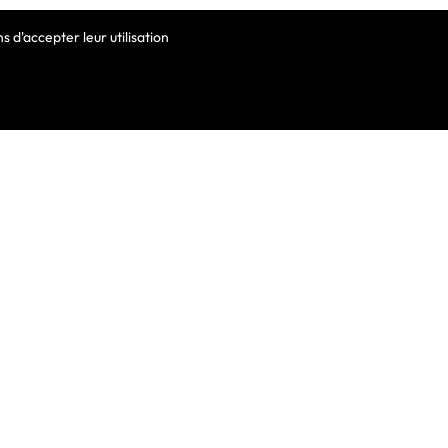
 d'accepter leur utilisation
VOTRE COMPTE
Informations Personnelles
Commandes
Avoirs
ortable
Adresses
Bons De Réduction
Mes Alertes
he De Clavier
De Clavier Pour