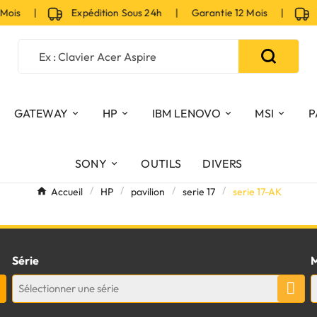
 Mois |
Expédition Sous 24h | Garantie 12 Mois |
Ex
GATEWAY
HP
IBM LENOVO
MSI
P
SONY
OUTILS
DIVERS
Accueil
HP
pavilion
serie 17
serie 17-AK
Série
M
Sélectionner une série