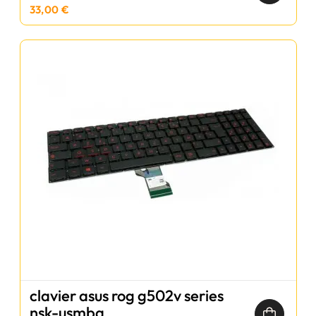
33,00 €
clavier asus rog g502v series
nsk-usmbq