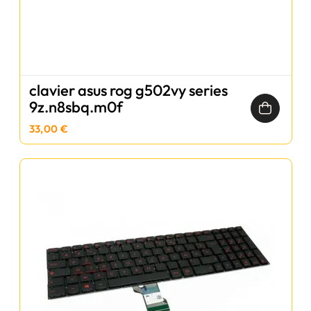
clavier asus rog g502vy series
9z.n8sbq.m0f
33,00 €