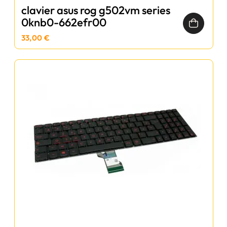
clavier asus rog g502vm series
0knb0-662efr00
33,00 €