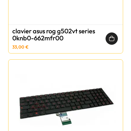
clavier asus rog g502vt series
0knb0-662mfr00
33,00 €