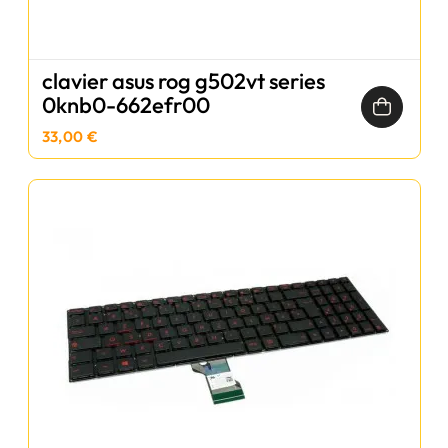
clavier asus rog g502vt series
0knb0-662efr00
33,00 €