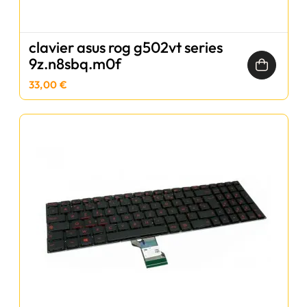
clavier asus rog g502vt series
9z.n8sbq.m0f
33,00 €