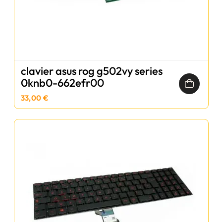
clavier asus rog g502vy series
0knb0-662efr00
33,00 €