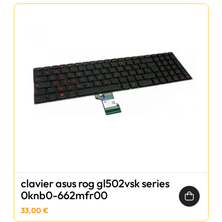
clavier asus rog gl502vsk series
0knb0-662mfr00
33,00 €