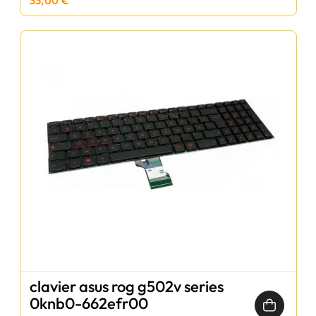
33,00 €
clavier asus rog g502v series
0knb0-662efr00