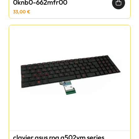
0knb0-662mfr00
33,00 €
clavier asus rog g502vm series