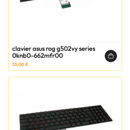
clavier asus rog g502vy series
0knb0-662mfr00
33,00 €