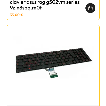
clavier asus rog g502vm series
9z.n8sbq.m0f
33,00 €