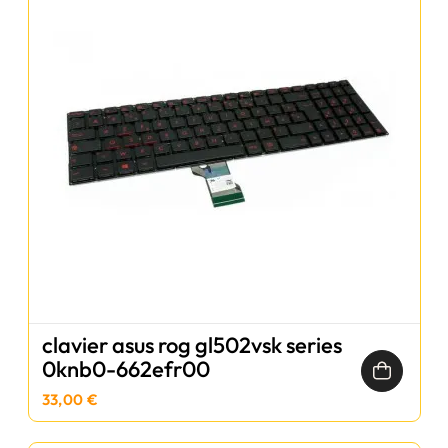
clavier asus rog gl502vsk series
0knb0-662efr00
33,00 €