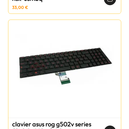
33,00 €
clavier asus rog g502v series