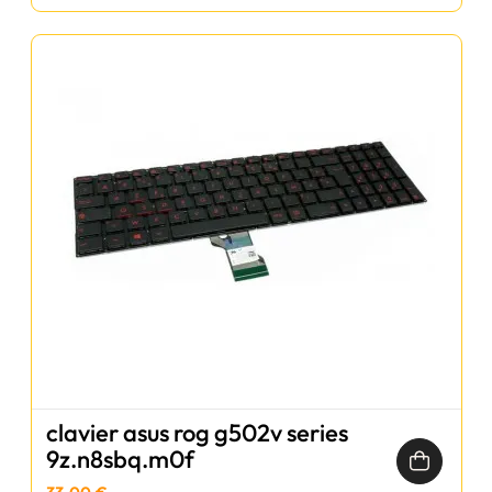
clavier asus rog g502v series
9z.n8sbq.m0f