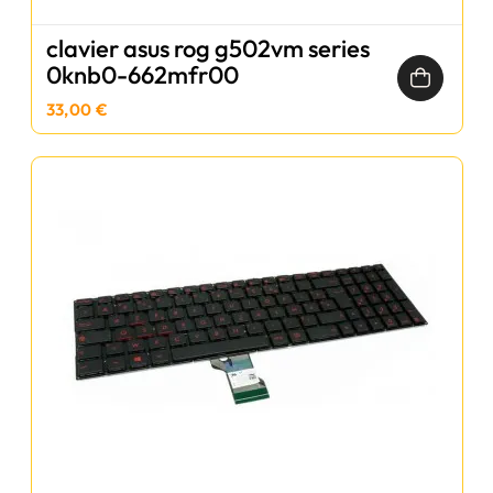
clavier asus rog g502vm series
0knb0-662mfr00
33,00 €