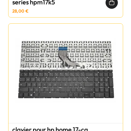
series hpm17k5
28,00 €
clavier pour hp home 17-ca