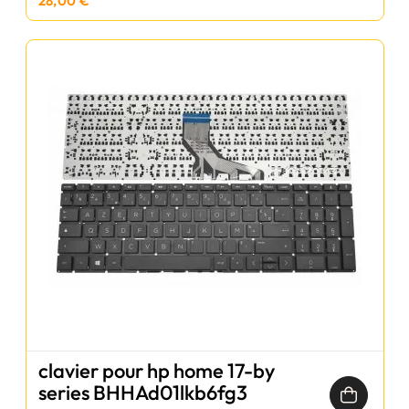
28,00 €
clavier pour hp home 17-by
series BHHAd01lkb6fg3