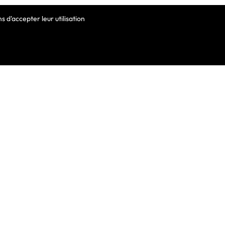
 d'accepter leur utilisation
VOTRE COMPTE
Informations Personnelles
Commandes
Avoirs
ortable
Adresses
Bons De Réduction
Mes Alertes
he De Clavier
De Clavier Pour