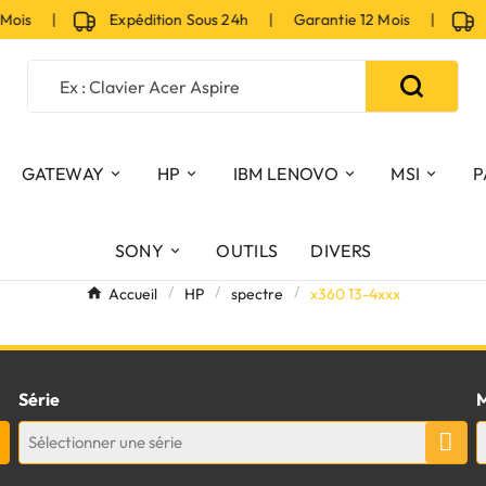
 Mois |
Expédition Sous 24h | Garantie 12 Mois |
Ex
GATEWAY
HP
IBM LENOVO
MSI
P
SONY
OUTILS
DIVERS
Accueil
HP
spectre
x360 13-4xxx
Série
M
Sélectionner une série