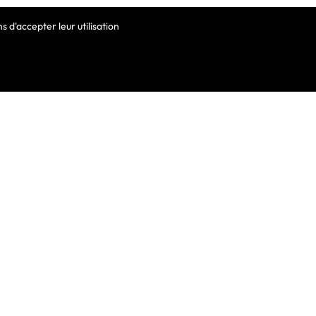
 d'accepter leur utilisation
VOTRE COMPTE
Informations Personnelles
Commandes
Avoirs
ortable
Adresses
Bons De Réduction
Mes Alertes
he De Clavier
De Clavier Pour