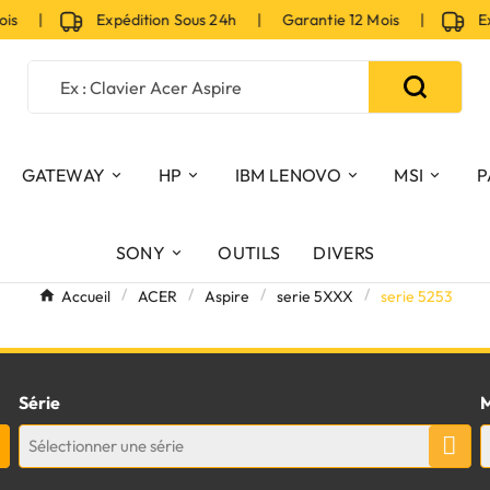
ois |
Expédition Sous 24h | Garantie 12 Mois |
Expé
GATEWAY
HP
IBM LENOVO
MSI
P
SONY
OUTILS
DIVERS
Accueil
ACER
Aspire
serie 5XXX
serie 5253
Série
M
Sélectionner une série