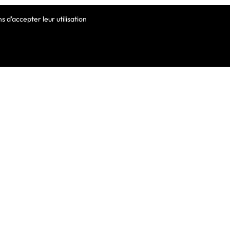
 d'accepter leur utilisation
VOTRE COMPTE
Informations Personnelles
Commandes
Avoirs
ortable
Adresses
Bons De Réduction
Mes Alertes
he De Clavier
De Clavier Pour