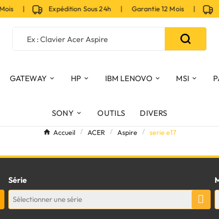
Mois |
Expédition Sous 24h | Garantie 12 Mois |
Ex
GATEWAY
HP
IBM LENOVO
MSI
P
SONY
OUTILS
DIVERS
Accueil
ACER
Aspire
serie e17
Série
M
Sélectionner une série