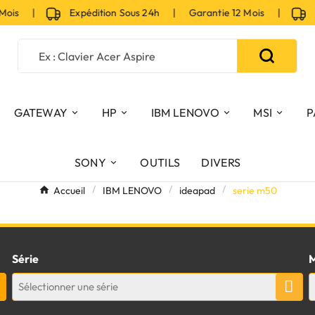
 Mois |
Expédition Sous 24h | Garantie 12 Mois |
Ex
GATEWAY
HP
IBM LENOVO
MSI
P
SONY
OUTILS
DIVERS
Accueil
IBM LENOVO
ideapad
serie m50
Série
M
Sélectionner une série