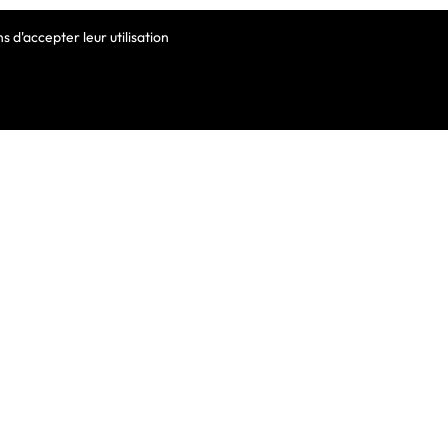
 d'accepter leur utilisation
VOTRE COMPTE
Informations Personnelles
Commandes
Avoirs
ortable
Adresses
Bons De Réduction
Mes Alertes
he De Clavier
De Clavier Pour