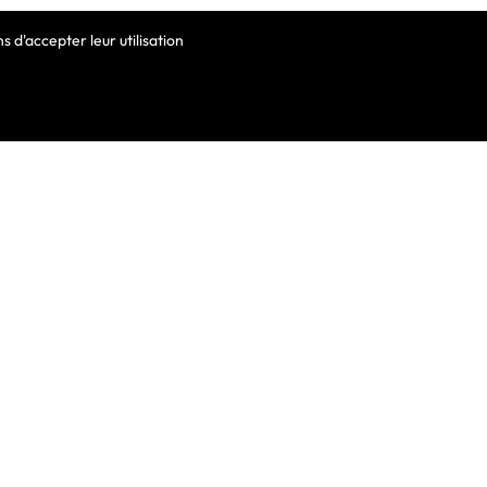
 d'accepter leur utilisation
VOTRE COMPTE
Informations Personnelles
Commandes
Avoirs
ortable
Adresses
Bons De Réduction
Mes Alertes
he De Clavier
De Clavier Pour