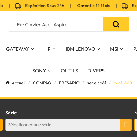
is |
Expédition Sous 24h | Garantie 12 Mois |
Expé
GATEWAY
HP
IBM LENOVO
MSI
P
SONY
OUTILS
DIVERS
Accueil
COMPAQ
PRESARIO
serie cq61
cq61-400
Série
M
Sélectionner une série