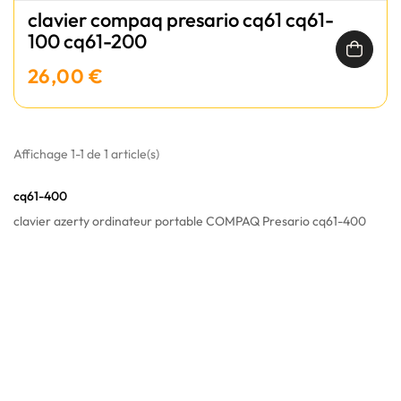
clavier compaq presario cq61 cq61-
100 cq61-200
26,00 €
Affichage 1-1 de 1 article(s)
cq61-400
clavier azerty ordinateur portable COMPAQ Presario cq61-400