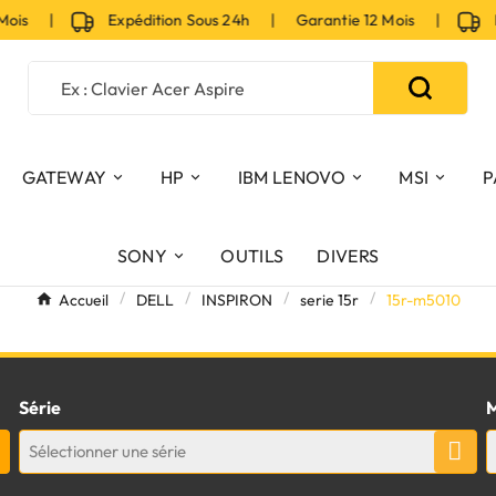
Mois |
Expédition Sous 24h | Garantie 12 Mois |
Ex
GATEWAY
HP
IBM LENOVO
MSI
P
SONY
OUTILS
DIVERS
Accueil
DELL
INSPIRON
serie 15r
15r-m5010
Série
M
Sélectionner une série