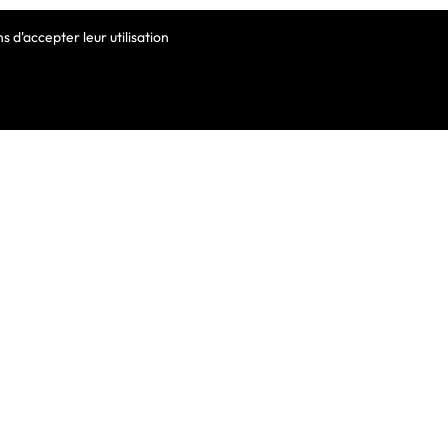
 d'accepter leur utilisation
VOTRE COMPTE
Informations Personnelles
Commandes
Avoirs
ortable
Adresses
Bons De Réduction
Mes Alertes
he De Clavier
De Clavier Pour