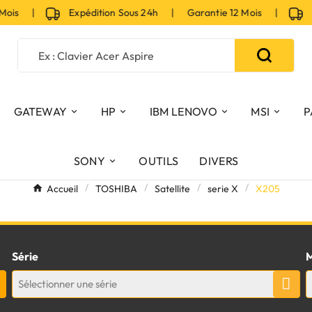
 Mois |
Expédition Sous 24h | Garantie 12 Mois |
Ex
GATEWAY
HP
IBM LENOVO
MSI
P
SONY
OUTILS
DIVERS
Accueil
TOSHIBA
Satellite
serie X
X205
Série
M
Sélectionner une série