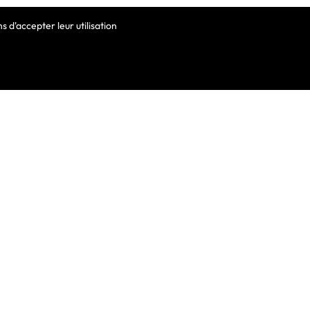
 d'accepter leur utilisation
VOTRE COMPTE
Informations Personnelles
Commandes
Avoirs
ortable
Adresses
Bons De Réduction
Mes Alertes
he De Clavier
De Clavier Pour