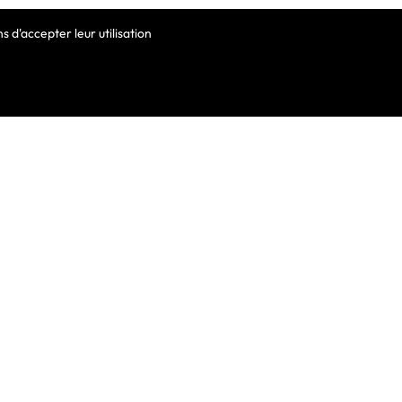
 d'accepter leur utilisation
VOTRE COMPTE
Informations Personnelles
Commandes
Avoirs
ortable
Adresses
Bons De Réduction
Mes Alertes
he De Clavier
De Clavier Pour