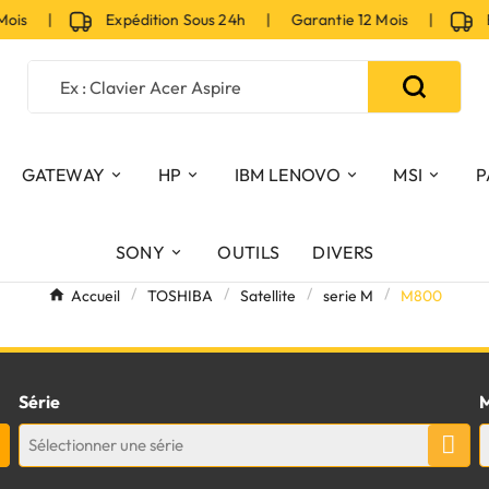
Mois |
Expédition Sous 24h | Garantie 12 Mois |
Ex
GATEWAY
HP
IBM LENOVO
MSI
P
SONY
OUTILS
DIVERS
Accueil
TOSHIBA
Satellite
serie M
M800
Série
M
Sélectionner une série