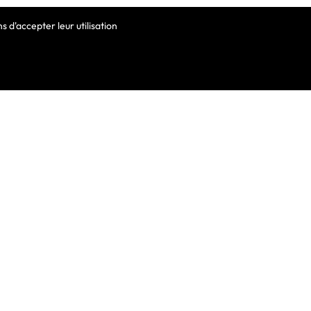
 d'accepter leur utilisation
VOTRE COMPTE
Informations Personnelles
Commandes
Avoirs
ortable
Adresses
Bons De Réduction
Mes Alertes
he De Clavier
De Clavier Pour