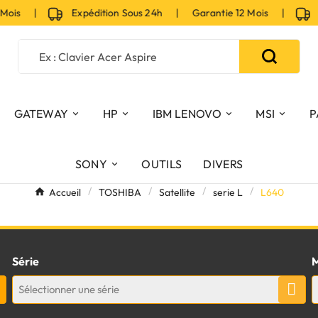
 Mois |
Expédition Sous 24h | Garantie 12 Mois |
Ex
GATEWAY
HP
IBM LENOVO
MSI
P
SONY
OUTILS
DIVERS
Accueil
TOSHIBA
Satellite
serie L
L640
Série
M
Sélectionner une série