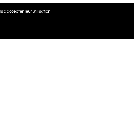
 d'accepter leur utilisation
VOTRE COMPTE
Informations Personnelles
Commandes
Avoirs
ortable
Adresses
Bons De Réduction
Mes Alertes
he De Clavier
De Clavier Pour