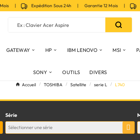
 Mois |
Expédition Sous 24h | Garantie 12 Mois |
Ex
GATEWAY
HP
IBM LENOVO
MSI
P
SONY
OUTILS
DIVERS
Accueil
TOSHIBA
Satellite
serie L
L740
Série
M
Sélectionner une série