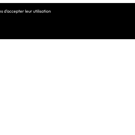
 d'accepter leur utilisation
VOTRE COMPTE
Informations Personnelles
Commandes
Avoirs
ortable
Adresses
Bons De Réduction
Mes Alertes
he De Clavier
De Clavier Pour