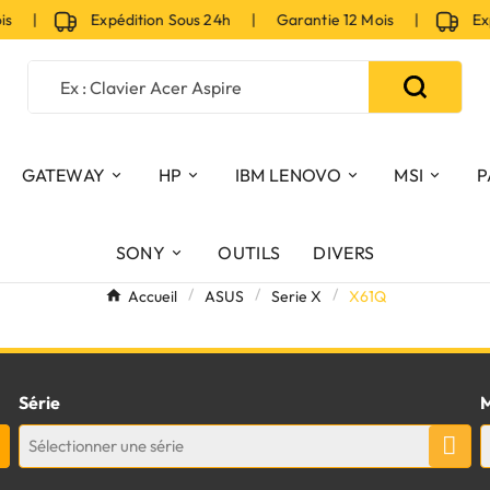
ois |
Expédition Sous 24h | Garantie 12 Mois |
Expé
GATEWAY
HP
IBM LENOVO
MSI
P
SONY
OUTILS
DIVERS
Accueil
ASUS
Serie X
X61Q
Série
M
Sélectionner une série