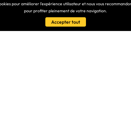
cookies pour améliorer l'expérience utilisateur et nous vous recommandons
pour profiter pleinement de votre navigation.
LIENS
Accepter tout
Conditions Générales De Vente
es
Nos Partenaires
s - Nous Connaitre
Protection Des Données
isé
Clavier Azerty Pour Ordinateur P
Samsung R530
ionnels
Claviers Azerty Equivalents
es À Vos Questions
Tuto Vidéo – Remonter Une Touc
its, Découvrez Nos Dernières
LE BLOG
Guide Choix Clavier PC Portable
Quels Sont Les Différents Types 
Ordinateur ?
Contactez-Nous