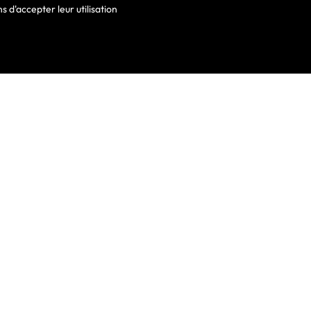
 d'accepter leur utilisation
VOTRE COMPTE
Informations Personnelles
Commandes
Avoirs
ortable
Adresses
Bons De Réduction
Mes Alertes
he De Clavier
De Clavier Pour