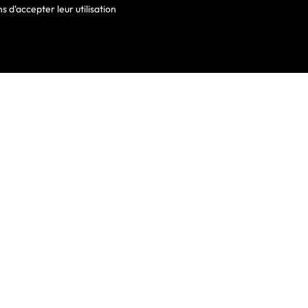
 d'accepter leur utilisation
VOTRE COMPTE
Informations Personnelles
Commandes
Avoirs
ortable
Adresses
Bons De Réduction
Mes Alertes
he De Clavier
De Clavier Pour