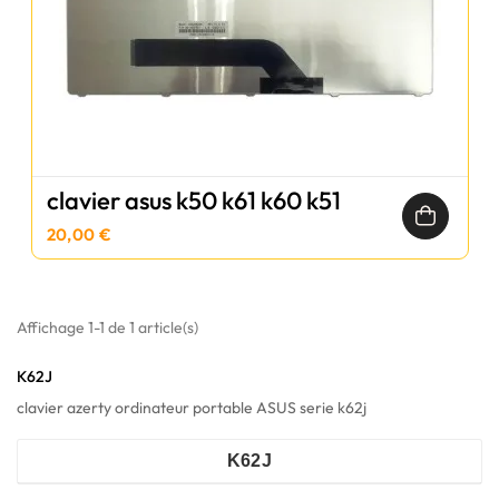
clavier asus k50 k61 k60 k51
20,00 €
Affichage 1-1 de 1 article(s)
K62J
clavier azerty ordinateur portable ASUS serie k62j
K62J