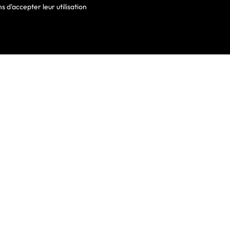
 d'accepter leur utilisation
VOTRE COMPTE
Informations Personnelles
Commandes
Avoirs
ortable
Adresses
Bons De Réduction
Mes Alertes
he De Clavier
De Clavier Pour