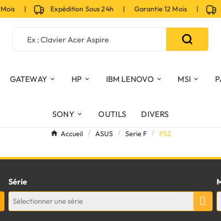
 Mois |
Expédition Sous 24h | Garantie 12 Mois |
Ex
GATEWAY
HP
IBM LENOVO
MSI
P
SONY
OUTILS
DIVERS
Accueil
ASUS
Serie F
F52
Série
M
Sélectionner une série