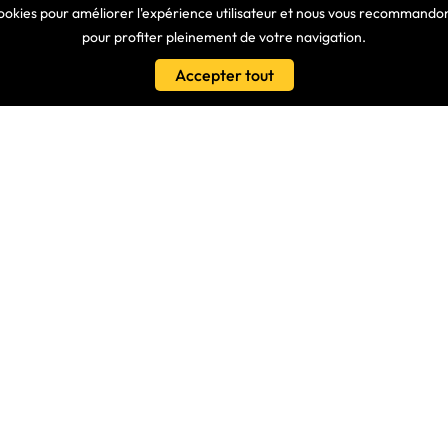
cookies pour améliorer l'expérience utilisateur et nous vous recommandons
pour profiter pleinement de votre navigation.
LIENS
Accepter tout
Conditions Générales De Vente
es
Nos Partenaires
s - Nous Connaitre
Protection Des Données
isé
Clavier Azerty Pour Ordinateur P
Samsung R530
ionnels
Claviers Azerty Equivalents
es À Vos Questions
Tuto Vidéo – Remonter Une Touc
its, Découvrez Nos Dernières
LE BLOG
Guide Choix Clavier PC Portable
Quels Sont Les Différents Types 
Ordinateur ?
Contactez-Nous