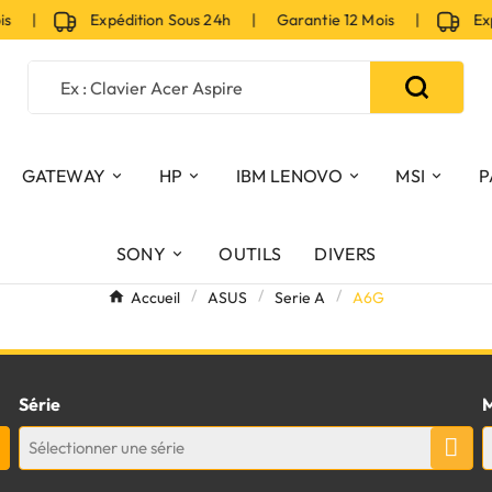
is |
Expédition Sous 24h | Garantie 12 Mois |
Expé
GATEWAY
HP
IBM LENOVO
MSI
P
SONY
OUTILS
DIVERS
Accueil
ASUS
Serie A
A6G
Série
M
Sélectionner une série