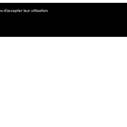
 d'accepter leur utilisation
VOTRE COMPTE
Informations Personnelles
Commandes
Avoirs
ortable
Adresses
Bons De Réduction
Mes Alertes
he De Clavier
De Clavier Pour