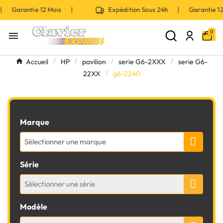
 | Garantie 12 Mois |
Expédition Sous 24h | Garantie 
0

Accueil
HP
pavilion
serie G6-2XXX
serie G6-
22XX
g6-2240
Marque
Sélectionner une marque
Série
Sélectionner une série
Modèle