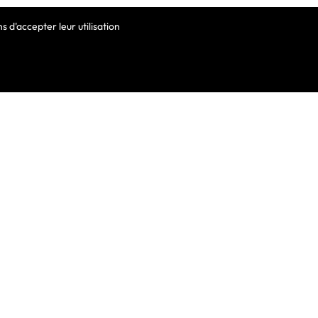
 d'accepter leur utilisation
VOTRE COMPTE
Informations Personnelles
Commandes
Avoirs
ortable
Adresses
Bons De Réduction
Mes Alertes
he De Clavier
De Clavier Pour