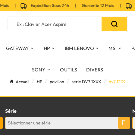
 Mois |
Expédition Sous 24h | Garantie 12 Mois |
Ex
GATEWAY
HP
IBM LENOVO
MSI
P
SONY
OUTILS
DIVERS
Accueil
HP
pavilion
serie DV7-1XXX
dv7-1209
Série
M
Sélectionner une série