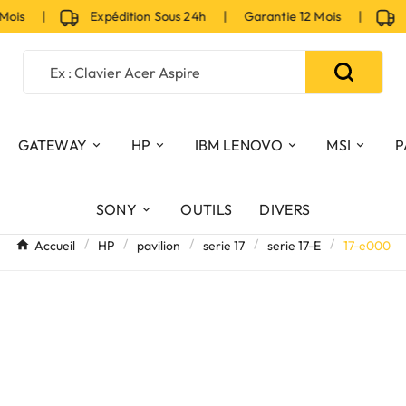
 Mois |
Expédition Sous 24h | Garantie 12 Mois |
Ex
GATEWAY
HP
IBM LENOVO
MSI
P
SONY
OUTILS
DIVERS
Accueil
HP
pavilion
serie 17
serie 17-E
17-e000
Série
M
Sélectionner une série