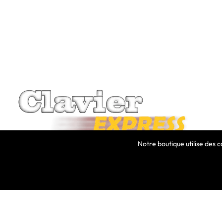
Notre boutique utilise des 
INFORMATIONS
MAGASIN
Clavier Express
location_on
Livraison
France