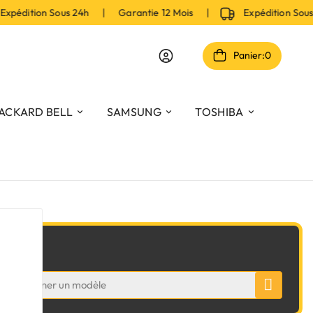
pédition Sous 24h | Garantie 12 Mois |
Expédition Sou
Panier:
0
ACKARD BELL
SAMSUNG
TOSHIBA
odèle
Sélectionner un modèle