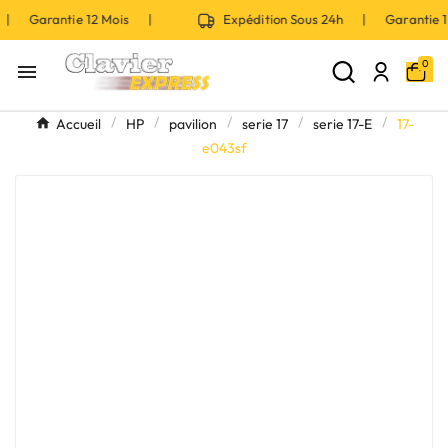
h | Garantie 12 Mois |
Expédition Sous 24h | Garantie
0

Accueil
HP
pavilion
serie 17
serie 17-E
17-
e043sf
Marque
Sélectionner une marque
Série
Sélectionner une série
Modèle