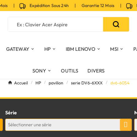
Mois |
Expédition Sous 24h | Garantie 12 Mois |
Exp
GATEWAY
HP
IBM LENOVO
MSI
P
SONY
OUTILS
DIVERS
Accueil
HP
pavilion
serie DV6-6XXX
dv6-6054
Série
M
Sélectionner une série