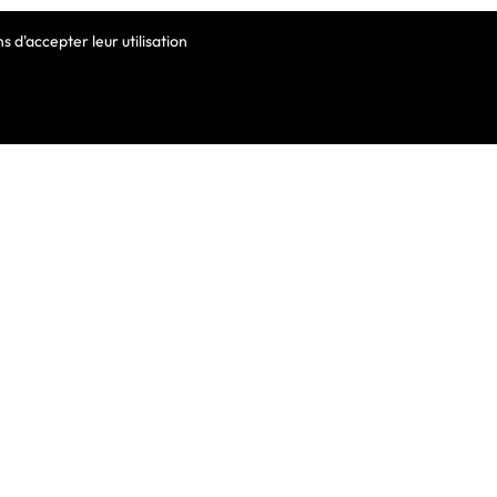
 d'accepter leur utilisation
VOTRE COMPTE
Informations Personnelles
Commandes
Avoirs
ortable
Adresses
Bons De Réduction
Mes Alertes
he De Clavier
De Clavier Pour