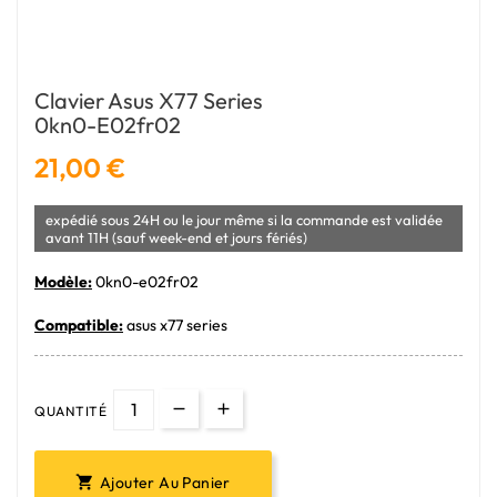
Clavier Asus X77 Series
0kn0-E02fr02
21,00 €
expédié sous 24H ou le jour même si la commande est validée
avant 11H (sauf week-end et jours fériés)
Modèle:
0kn0-e02fr02
Compatible:
asus x77 series
QUANTITÉ
Ajouter Au Panier
