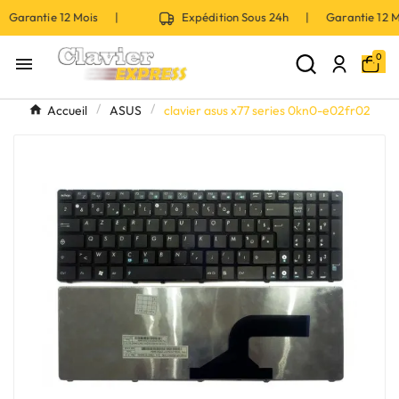
 Garantie 12 Mois |
Expédition Sous 24h | Garantie 12
0

Accueil
ASUS
clavier asus x77 series 0kn0-e02fr02