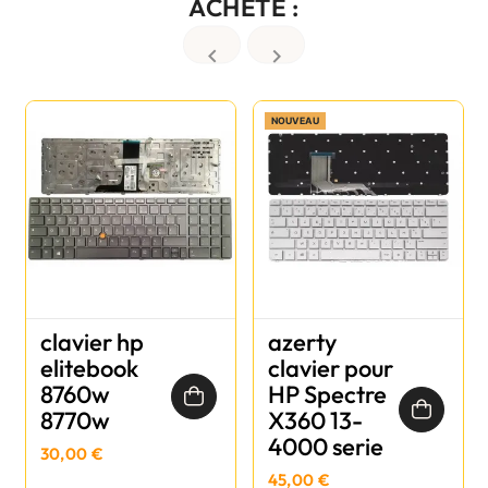
ACHETÉ :


NOUVEAU
clavier hp
azerty
elitebook
clavier pour
8760w
HP Spectre
8770w
X360 13-
4000 serie
30,00 €
45,00 €