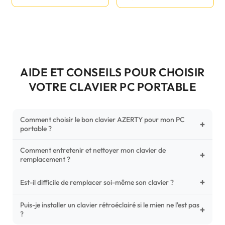
AIDE ET CONSEILS POUR CHOISIR
VOTRE CLAVIER PC PORTABLE
Comment choisir le bon clavier AZERTY pour mon PC
+
portable ?
Comment entretenir et nettoyer mon clavier de
Pour ne pas vous tromper, vérifiez trois points critiques sur
+
remplacement ?
votre clavier d'origine : la disposition (AZERTY Français), la
forme de la nappe de connexion (comparez avec nos
+
Un entretien régulier prolonge la vie de vos touches.
Est-il difficile de remplacer soi-même son clavier ?
photos HD) et l'emplacement des fixations (vis ou clips) au
Utilisez une bombe à air comprimé pour chasser les
dos du châssis.
poussières sous les mécanismes. Pour le nettoyage,
Puis-je installer un clavier rétroéclairé si le mien ne l'est pas
C'est une réparation accessible et très économique ! La
+
?
privilégiez un chiffon microfibre très légèrement humide.
plupart des claviers sont simplement clipsés ou maintenus