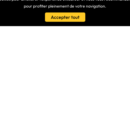
pour profiter pleinement de votre navigation.
LIENS
Accepter tout
Conditions Générales De Vente
es
Nos Partenaires
s - Nous Connaitre
Protection Des Données
isé
Clavier Azerty Pour Ordinateur P
Samsung R530
ionnels
Claviers Azerty Equivalents
es À Vos Questions
Tuto Vidéo – Remonter Une Touc
its, Découvrez Nos Dernières
LE BLOG
Guide Choix Clavier PC Portable
Quels Sont Les Différents Types 
Ordinateur ?
Contactez-Nous