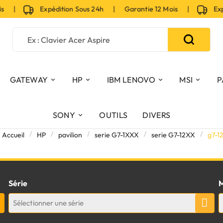
is |
Expédition Sous 24h | Garantie 12 Mois |
Expéd
GATEWAY
HP
IBM LENOVO
MSI
P
SONY
OUTILS
DIVERS
Accueil
HP
pavilion
serie G7-1XXX
serie G7-12XX
g7-1
Série
M
Sélectionner une série