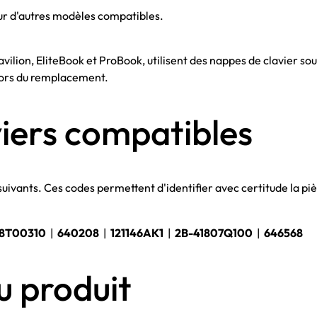
r d'autres modèles compatibles.
ion, EliteBook et ProBook, utilisent des nappes de clavier souv
ors du remplacement.
iers compatibles
suivants. Ces codes permettent d'identifier avec certitude la pi
18T00310
|
640208
|
121146AK1
|
2B-41807Q100
|
646568
u produit