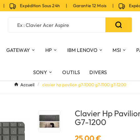
Expédition Sous 24h | Garantie 12 Mois |
Expéditio
GATEWAY
HP
IBM LENOVO
MSI
P
SONY
OUTILS
DIVERS
Accueil
clavier hp pavilion g7-1000 g7-1100 g7-1200
Clavier Hp Pavili
G7-1200
25,00 €