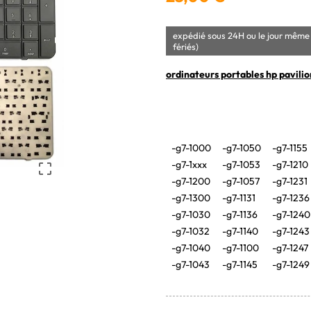
expédié sous 24H ou le jour même 
fériés)
ordinateurs portables hp pavilio
-g7-1000
-g7-1050
-g7-1155
-g7-1xxx
-g7-1053
-g7-1210

-g7-1200
-g7-1057
-g7-1231
-g7-1300
-g7-1131
-g7-1236
-g7-1030
-g7-1136
-g7-1240
-g7-1032
-g7-1140
-g7-1243
-g7-1040
-g7-1100
-g7-1247
-g7-1043
-g7-1145
-g7-1249