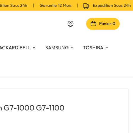
n Sous 24h | Garantie 12 Mois |
Expédition Sous 24h | 
Panier:
0
ACKARD BELL
SAMSUNG
TOSHIBA
on G7-1000 G7-1100