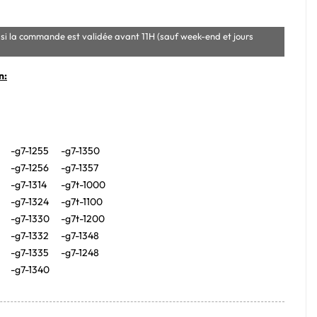
si la commande est validée avant 11H (sauf week-end et jours
n:
-g7-1255
-g7-1350
-g7-1256
-g7-1357
-g7-1314
-g7t-1000
-g7-1324
-g7t-1100
-g7-1330
-g7t-1200
-g7-1332
-g7-1348
-g7-1335
-g7-1248
-g7-1340