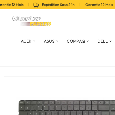
ie 12 Mois |
Expédition Sous 24h | Garantie 12 Mois |
ACER
ASUS
COMPAQ
DELL