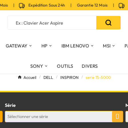
Mois |
Expédition Sous 24h | Garantie 12 Mois |
Ex
GATEWAY
HP
IBM LENOVO
MSI
P
SONY
OUTILS
DIVERS
Accueil
DELL
INSPIRON
serie 15-5000
Série
M
Sélectionner une série