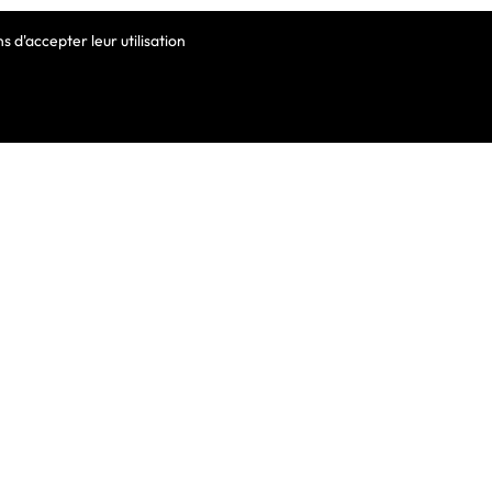
 d'accepter leur utilisation
VOTRE COMPTE
Informations Personnelles
Commandes
Avoirs
ortable
Adresses
Bons De Réduction
Mes Alertes
he De Clavier
De Clavier Pour