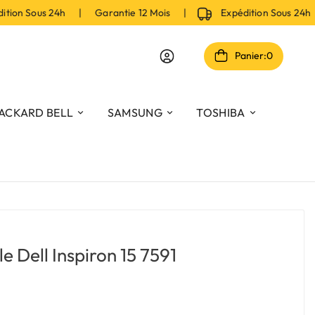
n Sous 24h | Garantie 12 Mois |
Expédition Sous 24h |
Panier:
0
ACKARD BELL
SAMSUNG
TOSHIBA
e Dell Inspiron 15 7591