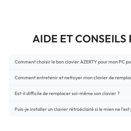
AIDE ET CONSEILS
Comment choisir le bon clavier AZERTY pour mon PC po
Pour ne pas vous tromper, vérifiez trois points critiques
Comment entretenir et nettoyer mon clavier de rempl
photos HD) et l'emplacement des fixations (vis ou clips) a
Un entretien régulier prolonge la vie de vos touches. Ut
Est-il difficile de remplacer soi-même son clavier ?
chiffon microfibre très légèrement humide. Évitez tout liqu
C'est une réparation accessible et très économique ! La
Puis-je installer un clavier rétroéclairé si le mien ne l'est
économisez les frais de main-d'œuvre tout en redonnant 
Le rétroéclairage nécessite un connecteur spécifique sur 