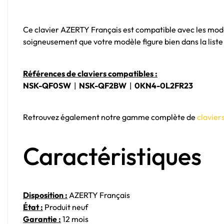
Ce clavier AZERTY Français est compatible avec les mo
soigneusement que votre modèle figure bien dans la lis
Références de claviers compatibles :
NSK-QF0SW
|
NSK-QF2BW
|
0KN4-0L2FR23
Retrouvez également notre gamme complète de
clavier
Caractéristiques
Disposition :
AZERTY Français
État :
Produit neuf
Garantie :
12 mois