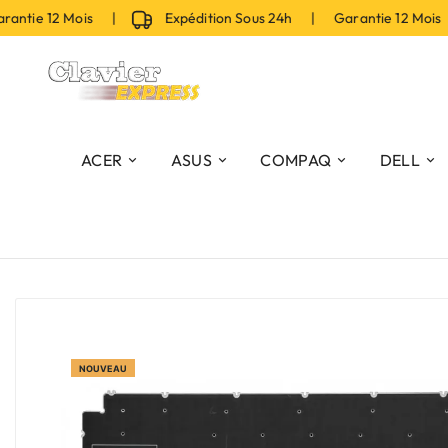
ie 12 Mois |
Expédition Sous 24h | Garantie 12 Mois |
ACER
ASUS
COMPAQ
DELL
NOUVEAU