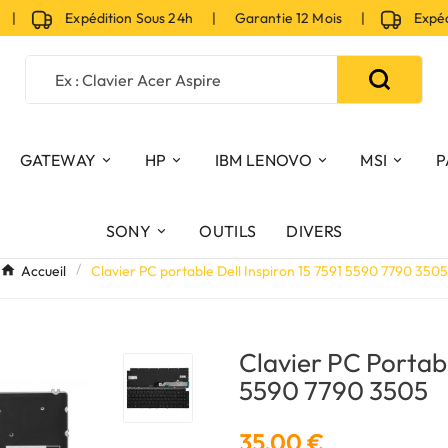
Expédition Sous 24h | Garantie 12 Mois |
Expéditio
GATEWAY
HP
IBM LENOVO
MSI
P
SONY
OUTILS
DIVERS
Accueil
Clavier PC portable Dell Inspiron 15 7591 5590 7790 3505
Clavier PC Portabl
5590 7790 3505
35,00 €