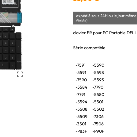
expédié sous 24H ou le jour même 
fériés)
clavier FR pour PC Portable DELL
Série compatible :
-7591
-5590
-5591
-5598

-7590
-5593
-5584
-7790
-7791
-5580
-5594
-5501
-5508
-5502
-5509
-7306
-3501
-7506
-P83F
-P90F