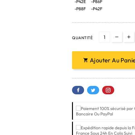
-P42E
-P86F
-P88F
-P42F
QUANTITÉ
Ajouter Au Pani

Bancaire Ou PayPal
France Sous 24h En Colis Suivi