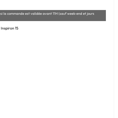
si la commande est validée avant 11H (sauf week-end et jours
 Inspiron 15