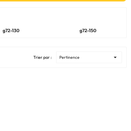
g72-130
g72-150

Trier par :
Pertinence