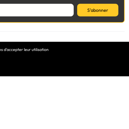
S’abonner
VOTRE COMPTE
 d'accepter leur utilisation
Informations Personnelles
Commandes
Avoirs
ortable
Adresses
Bons De Réduction
Mes Alertes
he De Clavier