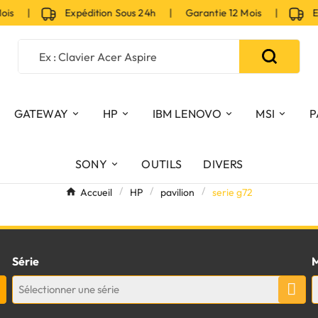
Mois |
Expédition Sous 24h | Garantie 12 Mois |
Exp
GATEWAY
HP
IBM LENOVO
MSI
P
SONY
OUTILS
DIVERS
Accueil
HP
pavilion
serie g72
Série
M
Sélectionner une série