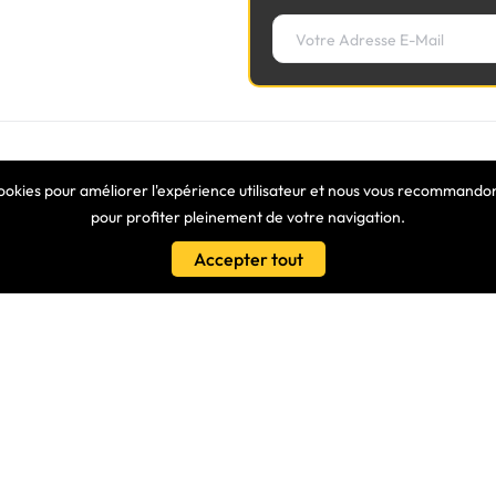
LIENS
cookies pour améliorer l'expérience utilisateur et nous vous recommandons
pour profiter pleinement de votre navigation.
Conditions Générales De Vente
Accepter tout
es
Nos Partenaires
s - Nous Connaitre
Protection Des Données
isé
Clavier Azerty Pour Ordinateur P
Samsung R530
ionnels
Claviers Azerty Equivalents
es À Vos Questions
Tuto Vidéo – Remonter Une Touc
its, Découvrez Nos Dernières
LE BLOG