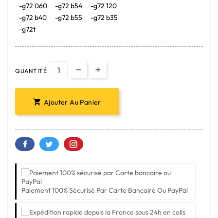
-g72 060
-g72 b54
-g72 120
-g72 b40
-g72 b55
-g72 b35
-g72t
QUANTITÉ
Ajouter Au Panier

Paiement 100% Sécurisé Par Carte Bancaire Ou PayPal