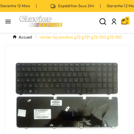
rantie 12 Mois |
Expédition Sous 24h | Garantie 12 Mo
0

Accueil
clavier hp pavilion g72 g72t g72-130 g72-150