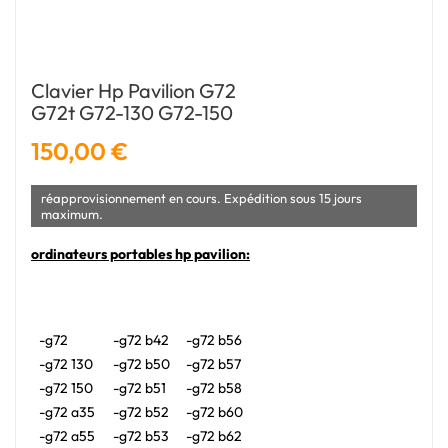
Clavier Hp Pavilion G72
G72t G72-130 G72-150
150,00 €
réapprovisionnement en cours. Expédition sous 15 jours
maximum.
ordinateurs portables hp pavilion:
-g72
-g72 b42
-g72 b56
-g72 130
-g72 b50
-g72 b57
-g72 150
-g72 b51
-g72 b58
-g72 a35
-g72 b52
-g72 b60
-g72 a55
-g72 b53
-g72 b62