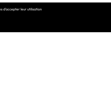
 d'accepter leur utilisation
VOTRE COMPTE
Informations Personnelles
Commandes
Avoirs
ortable
Adresses
Bons De Réduction
Mes Alertes
he De Clavier
De Clavier Pour