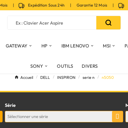
Mois |
Expédition Sous 24h | Garantie 12 Mois |
Ex
GATEWAY
HP
IBM LENOVO
MSI
P
SONY
OUTILS
DIVERS
Accueil
DELL
INSPIRON
serie n
n5050
Série
M
Sélectionner une série