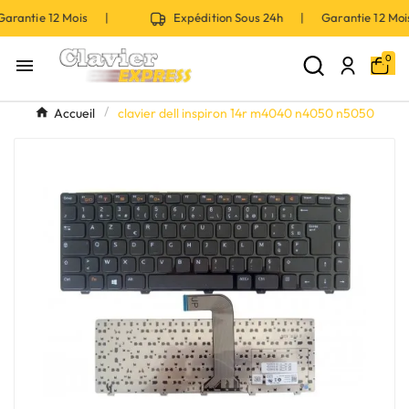
rantie 12 Mois |
Expédition Sous 24h | Garantie 12 Mo
0

Accueil
clavier dell inspiron 14r m4040 n4050 n5050