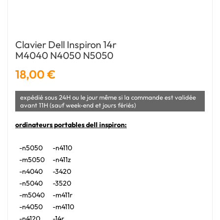
Clavier Dell Inspiron 14r
M4040 N4050 N5050
18,00 €
expédié sous 24H ou le jour même si la commande est validée
avant 11H (sauf week-end et jours fériés)
ordinateurs portables dell inspiron:
-n5050
-n4110
-m5050
-n411z
-n4040
-3420
-n5040
-3520
-m5040
-m411r
-n4050
-m4110
-n4120
-14r