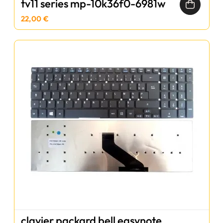
tv11 series mp-10k36f0-6981w
22,00 €
clavier packard bell easynote