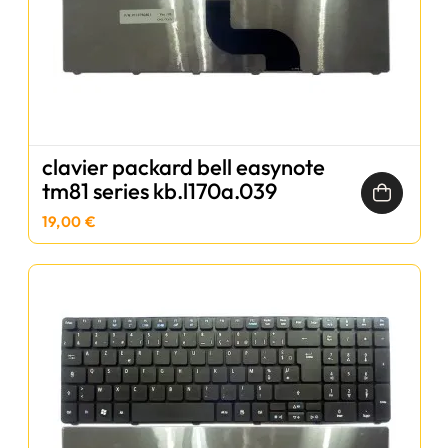
clavier packard bell easynote
tm81 series kb.l170a.039
19,00 €