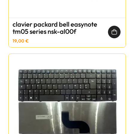
clavier packard bell easynote
tm05 series nsk-al00f
19,00 €