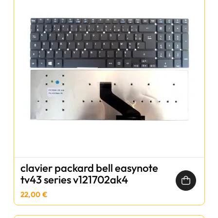
clavier packard bell easynote
tv43 series v121702ak4
22,00 €