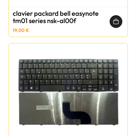
clavier packard bell easynote
tm01 series nsk-al00f
19,00 €