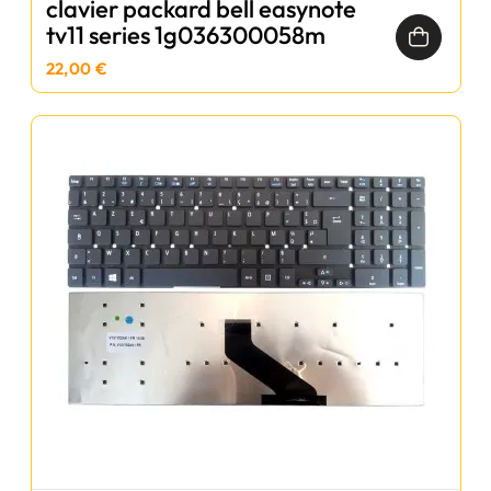
clavier packard bell easynote
tv11 series 1g036300058m
22,00 €