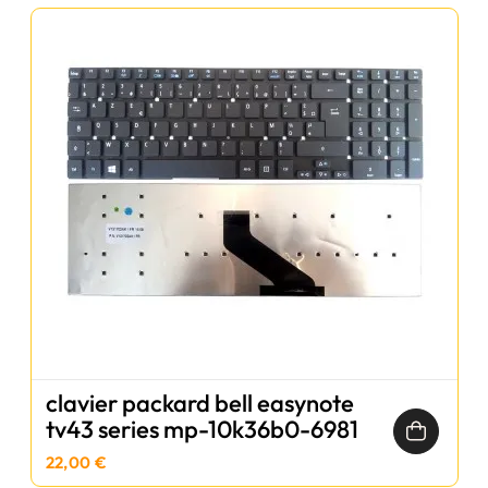
clavier packard bell easynote
tv43 series mp-10k36b0-6981
22,00 €