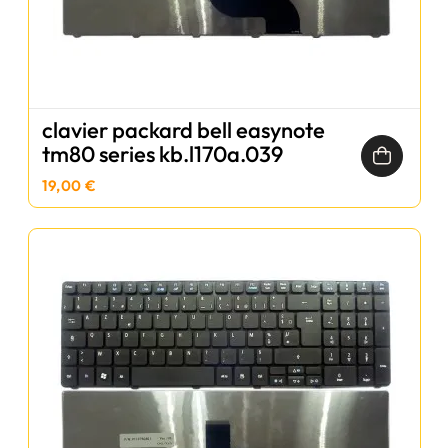
clavier packard bell easynote
tm80 series kb.l170a.039
19,00 €