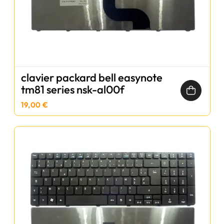
clavier packard bell easynote
tm81 series nsk-al00f
19,00 €