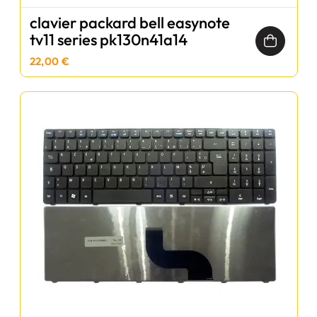
clavier packard bell easynote
tv11 series pk130n41a14
22,00 €