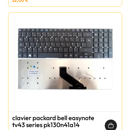
22,00 €
clavier packard bell easynote
tv43 series pk130n41a14