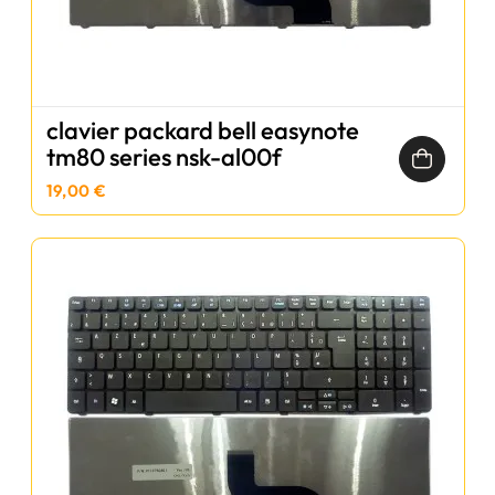
clavier packard bell easynote
tm80 series nsk-al00f
19,00 €