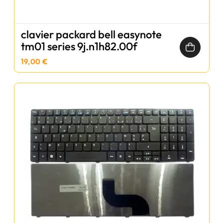
clavier packard bell easynote
tm01 series 9j.n1h82.00f
19,00 €