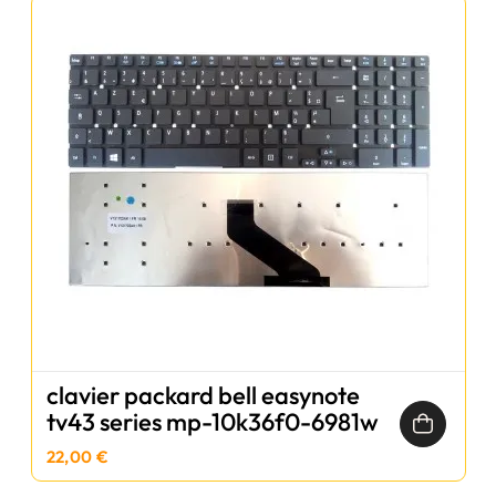
clavier packard bell easynote
tv43 series mp-10k36f0-6981w
22,00 €