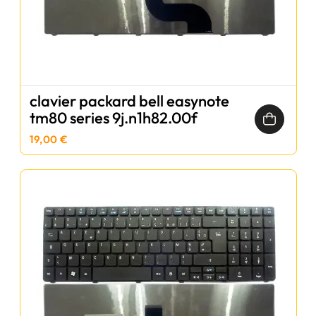
clavier packard bell easynote
tm80 series 9j.n1h82.00f
19,00 €