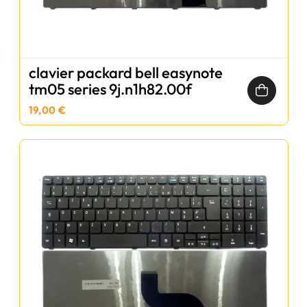
clavier packard bell easynote
tm05 series 9j.n1h82.00f
19,00 €