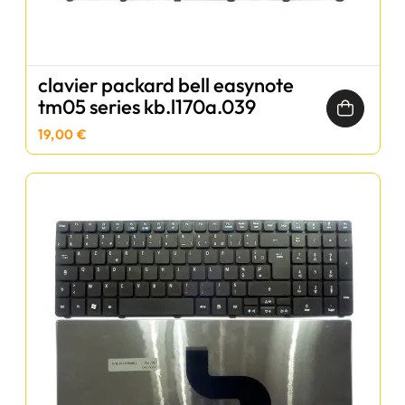
clavier packard bell easynote
tm05 series kb.l170a.039
19,00 €