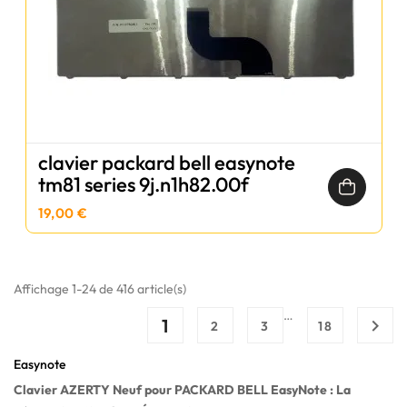
clavier packard bell easynote
tm81 series 9j.n1h82.00f
19,00 €
Affichage 1-24 de 416 article(s)
…
1

2
3
18
Easynote
Clavier AZERTY Neuf pour PACKARD BELL EasyNote : La