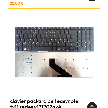
22,00 €
clavier packard bell easynote
tv11 series v121702ak4