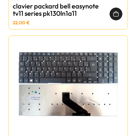
clavier packard bell easynote
tv11 series pk130ln1a11
22,00 €