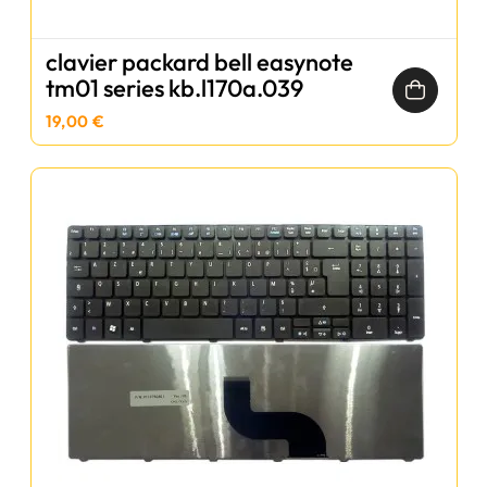
clavier packard bell easynote
tm01 series kb.l170a.039
19,00 €