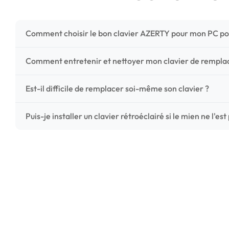
Comment choisir le bon clavier AZERTY pour mon PC po
Pour ne pas vous tromper, vérifiez trois points critiques
Comment entretenir et nettoyer mon clavier de rempl
photos HD) et l'emplacement des fixations (vis ou clips) a
Un entretien régulier prolonge la vie de vos touches. Ut
Est-il difficile de remplacer soi-même son clavier ?
chiffon microfibre très légèrement humide. Évitez tout liqu
C'est une réparation accessible et très économique ! La
Puis-je installer un clavier rétroéclairé si le mien ne l'est
économisez les frais de main-d'œuvre tout en redonnant 
Le rétroéclairage nécessite un connecteur spécifique sur 
vérifiez la présence d'un petit connecteur libre dédié 