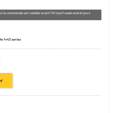
si la commande est validée avant 11H (sauf week-end et jours
e tv43 series
er