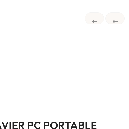


AVIER PC PORTABLE