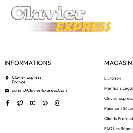
INFORMATIONS
MAGASIN
Clavier Express
location_on
Livraison
France
Mentions Légal
Admin@clavier-Express.com
email
Clavier Expres
Paiement Sécur
Clients Profess
FAQ Les Répons