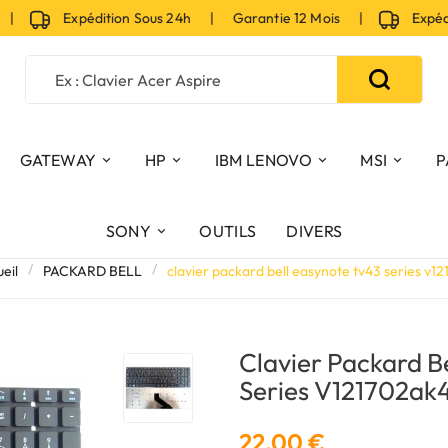
|
Expédition Sous 24h | Garantie 12 Mois |
Expéditi
GATEWAY
HP
IBM LENOVO
MSI
P
SONY
OUTILS
DIVERS
eil
PACKARD BELL
clavier packard bell easynote tv43 series v1
Clavier Packard B
Series V121702ak
22,00 €