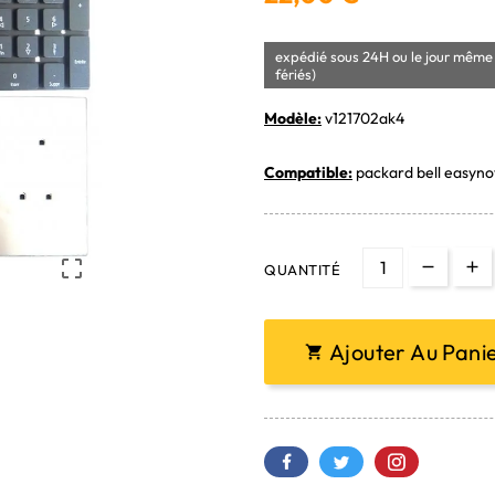
expédié sous 24H ou le jour même 
fériés)
Modèle:
v121702ak4
Compatible:
packard bell easynot

QUANTITÉ
Ajouter Au Pani
