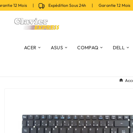
tie 12 Mois |
Expédition Sous 24h | Garantie 12 Mois 
ACER
ASUS
COMPAQ
DELL
Accu