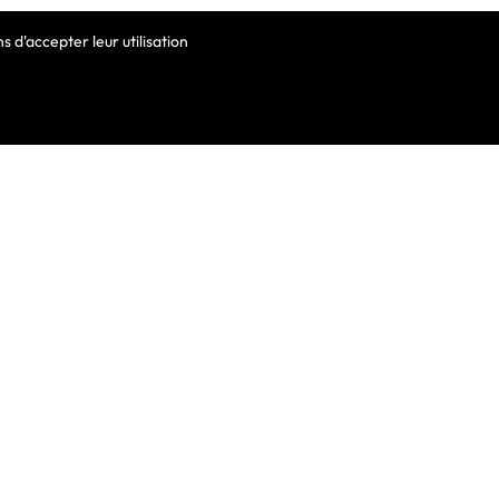
 d'accepter leur utilisation
VOTRE COMPTE
Informations Personnelles
Commandes
Avoirs
ortable
Adresses
Bons De Réduction
Mes Alertes
he De Clavier
De Clavier Pour