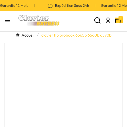
arantie 12 Mois |
Expédition Sous 24h | Garantie 12 Mo
0

Accueil
clavier hp probook 6565b 6560b 6570b