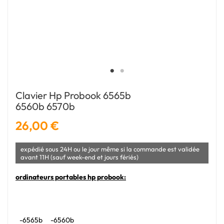
Clavier Hp Probook 6565b
6560b 6570b
26,00 €
expédié sous 24H ou le jour même si la commande est validée
avant 11H (sauf week-end et jours fériés)
ordinateurs portables hp probook:
-6565b
-6560b