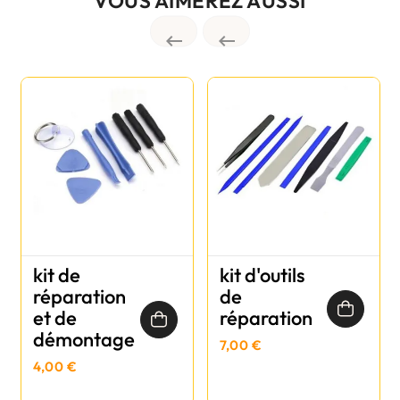
VOUS AIMEREZ AUSSI


kit de
kit d'outils
réparation
de
et de
réparation
démontage
7,00 €
4,00 €